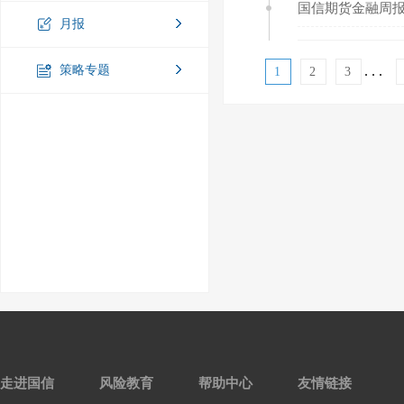
国信期货金融周报20
月报
策略专题
. . .
1
2
3
走进国信
风险教育
帮助中心
友情链接