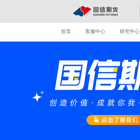
首页
客服中心
研究中心